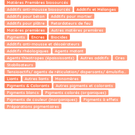
Matières Premières biosourcés
Additifs anti-mousse biosourcés
Additifs et Mélanges
Additifs pour béton
Additifs pour mortier
Additifs pour plâtre
Retardateurs de feu
Matières premières
Autres matières premières
Pigments
Encres
Biocides
Additifs anti-mousse et désaérateurs
Additifs rhéologiques
Agents matant
Agents thixotropes (épaississants)
Autres additifs
Cires
Stabilisateurs
Tensioactifs/ agents de réticulation/ dispersants/ émulsifiants
Liants
Autres liants
Monomères
Pigments & Colorants
Autres pigments et colorants
Pigments blancs
Pigments colorés (organiques)
Pigments de couleur (inorganiques)
Pigments à effets
Préparations pigmentaires