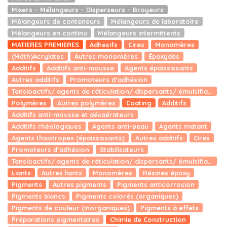
Mixers – Mélangeurs – Disperseurs – Broyeurs
Mélangeurs de conteneurs
Mélangeurs de laboratoire
Mélangeurs en continu
Mélangeurs intermittents
MATIERES PREMIERES
Adhesifs
Cires
Monomères
(Méth)Acrylates
Autres monomères
Époxydes
Additifs
Additifs anti-mousse
Agents épaississants
Autres additifs
Promoteurs d’adhésion
Tensioactifs/ agents de réticulation/ dispersants/ émulsifiants
Polymères
Autres polymères
Coating
Additifs
Additifs anti-mousse et désaérateurs
Additifs rhéologiques
Agents anti-peau
Agents matant
Agents thixotropes (épaississants)
Autres additifs
Cires
Promoteurs d’adhésion
Stabilisateurs
Tensioactifs/ agents de réticulation/ dispersants/ émulsifiants
Liants
Autres liants
Monomères
Résines époxy
Pigments
Autres pigments
Pigments anticorrosion
Pigments blancs
Pigments colorés (organiques)
Pigments de couleur (inorganiques)
Pigments à effets
Préparations pigmentaires
Chimie de Construction