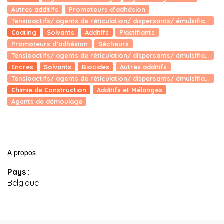
Autres additifs
Promoteurs d’adhésion
Tensioactifs/ agents de réticulation/ dispersants/ émulsifiants
Coating
Solvants
Additifs
Plastifiants
Promoteurs d’adhésion
Sécheurs
Tensioactifs/ agents de réticulation/ dispersants/ émulsifiants
Encres
Solvants
Biocides
Autres additifs
Tensioactifs/ agents de réticulation/ dispersants/ émulsifiants
Chimie de Construction
Additifs et Mélanges
Agents de démoulage
A propos
Pays :
Belgique