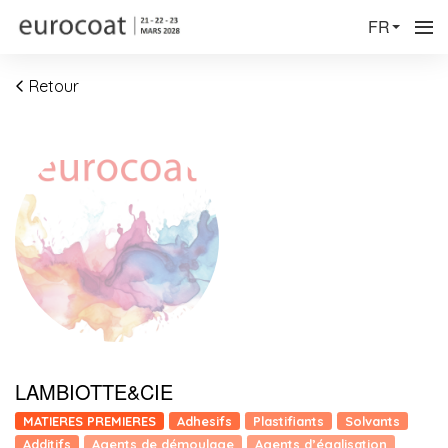
FR
Retour
LAMBIOTTE&CIE
MATIERES PREMIERES
Adhesifs
Plastifiants
Solvants
Additifs
Agents de démoulage
Agents d’égalisation